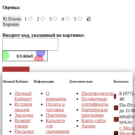
Оценка:
Плохо
1
2
3
4
5
Хорошо
Введите код, указанный на картинке:
Отправить
Личный Кабинет
Информация
Дополнительно
Контакты
Личный
О
Производители
8 (977)
Кабинет
компании
Подарочные
40
История
Оплата и
сертификаты
Пн-Пт с
заказов
доставка
Партнёрская
до 21:0
Закладки
Партнеры
программа
info@co
Возврат
Каталоги
Карта сайта
syst.ru
товара
для
Акции
г. Моск
Рассылка
скачивания
Маленк