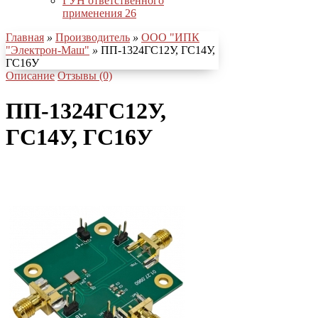
ГУН ответственного
применения
26
Главная
»
Производитель
»
ООО "ИПК
"Электрон-Маш"
»
ПП-1324ГС12У, ГС14У,
ГС16У
Описание
Отзывы (0)
ПП-1324ГС12У,
ГС14У, ГС16У