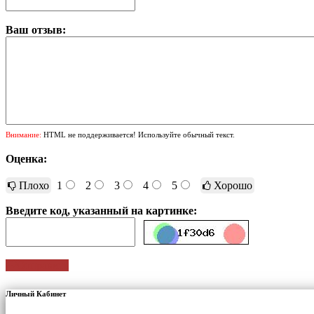
Ваш отзыв:
Внимание:
HTML не поддерживается! Используйте обычный текст.
Оценка:
Плохо
1
2
3
4
5
Хорошо
Введите код, указанный на картинке:
Отправить
Личный Кабинет