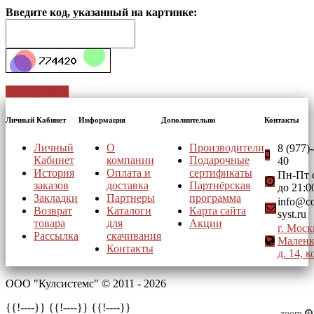
Введите код, указанный на картинке:
Отправить
Личный Кабинет
Информация
Дополнительно
Контакты
Личный
О
Производители
8 (977)
Кабинет
компании
Подарочные
40
История
Оплата и
сертификаты
Пн-Пт с
заказов
доставка
Партнёрская
до 21:0
Закладки
Партнеры
программа
info@co
Возврат
Каталоги
Карта сайта
syst.ru
товара
для
Акции
г. Моск
Рассылка
скачивания
Маленк
Контакты
д. 14, к
ООО "Кулсистемс" © 2011 - 2026
{{!--
--}} {{!--
--}} {{!--
--}}
zoom